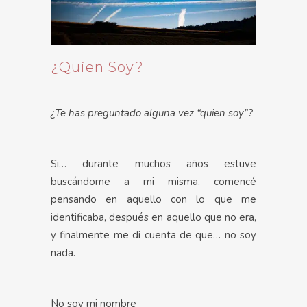
¿Quien Soy?
¿Te has preguntado alguna vez “quien soy”?
Si… durante muchos años estuve
buscándome a mi misma, comencé
pensando en aquello con lo que me
identificaba, después en aquello que no era,
y finalmente me di cuenta de que… no soy
nada.
No soy mi nombre