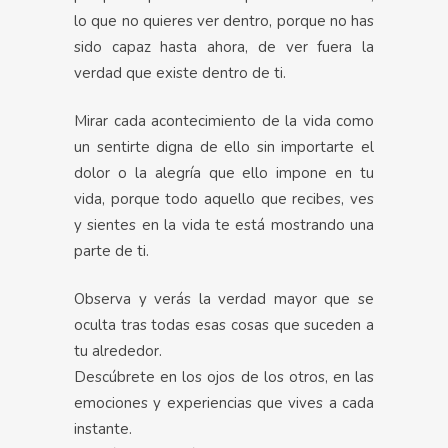
lo que no quieres ver dentro, porque no has
sido capaz hasta ahora, de ver fuera la
verdad que existe dentro de ti.
Mirar cada acontecimiento de la vida como
un sentirte digna de ello sin importarte el
dolor o la alegría que ello impone en tu
vida, porque todo aquello que recibes, ves
y sientes en la vida te está mostrando una
parte de ti.
Observa y verás la verdad mayor que se
oculta tras todas esas cosas que suceden a
tu alrededor.
Descúbrete en los ojos de los otros, en las
emociones y experiencias que vives a cada
instante.