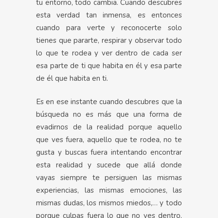
tu entorno, todo cambia. Cuando descubres
esta verdad tan inmensa, es entonces
cuando para verte y reconocerte solo
tienes que pararte, respirar y observar todo
lo que te rodea y ver dentro de cada ser
esa parte de ti que habita en él y esa parte
de él que habita en ti.
Es en ese instante cuando descubres que la
búsqueda no es más que una forma de
evadirnos de la realidad porque aquello
que ves fuera, aquello que te rodea, no te
gusta y buscas fuera intentando encontrar
esta realidad y sucede que allá donde
vayas siempre te persiguen las mismas
experiencias, las mismas emociones, las
mismas dudas, los mismos miedos,… y todo
porque culpas fuera lo que no ves dentro,