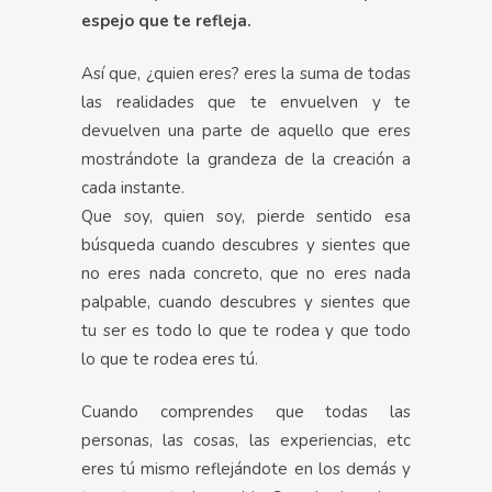
espejo que te refleja.
Así que, ¿quien eres? eres la suma de todas
las realidades que te envuelven y te
devuelven una parte de aquello que eres
mostrándote la grandeza de la creación a
cada instante.
Que soy, quien soy, pierde sentido esa
búsqueda cuando descubres y sientes que
no eres nada concreto, que no eres nada
palpable, cuando descubres y sientes que
tu ser es todo lo que te rodea y que todo
lo que te rodea eres tú.
Cuando comprendes que todas las
personas, las cosas, las experiencias, etc
eres tú mismo reflejándote en los demás y