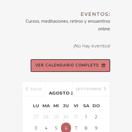
EVENTOS:
Cursos, meditaciones, retiros y encuentros
online
¡No hay eventos!
VER CALENDARIO COMPLETO
JULIO
SEPTIEMBRE
AGOSTO 2026
LU
MA
MI
JU
VI
SA
DO
27
28
29
30
31
1
2
3
4
5
6
7
8
9