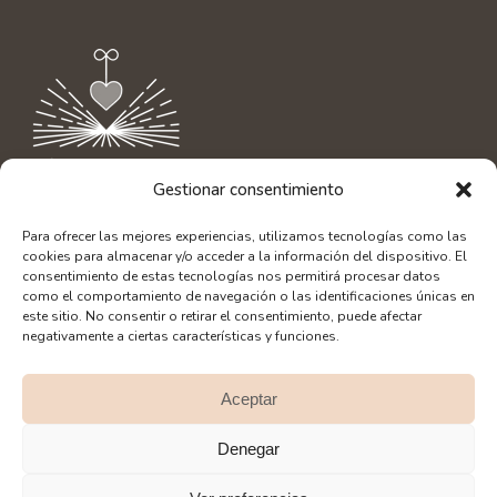
Gestionar consentimiento
Contacto
|
info@aliciaamor.org
Para ofrecer las mejores experiencias, utilizamos tecnologías como las
Diseño Web: SerLibreMente
cookies para almacenar y/o acceder a la información del dispositivo. El
Fotografía: Alberto Bacete
consentimiento de estas tecnologías nos permitirá procesar datos
como el comportamiento de navegación o las identificaciones únicas en
este sitio. No consentir o retirar el consentimiento, puede afectar
negativamente a ciertas características y funciones.
Aceptar
SÍGUEME EN REDES:
Denegar