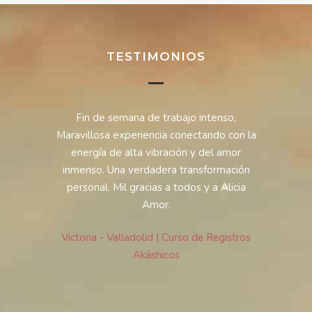
TESTIMONIOS
pertura, un
Fin de semana de trabajo intenso,
Estoy en
renidad y
Maravillosa experiencia conectando con la
mis circu
mí y poder
energía de alta vibración y del amor
más rápi
orosa. Me
inmenso. Una verdadera transformación
siendo... 
a, es todo
personal. Mil gracias a todos y a Alicia
sorpresiv
l. Gracias
Amor.
adelante
pers
Victoria - Valladolid | Curso de Registros
s Akashicos
Akáshicos
MIGUEL