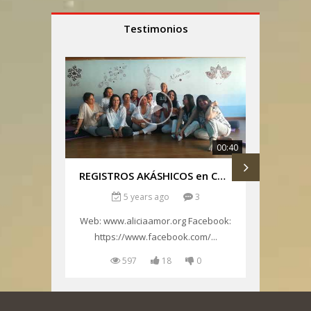
Testimonios
00:40
REGISTROS AKÁSHICOS en COLOMBIA con Alicia Amor
5 years ago
3
Web: www.aliciaamor.org Facebook:
Nuev
https://www.facebook.com/...
Benítez 
597
18
0