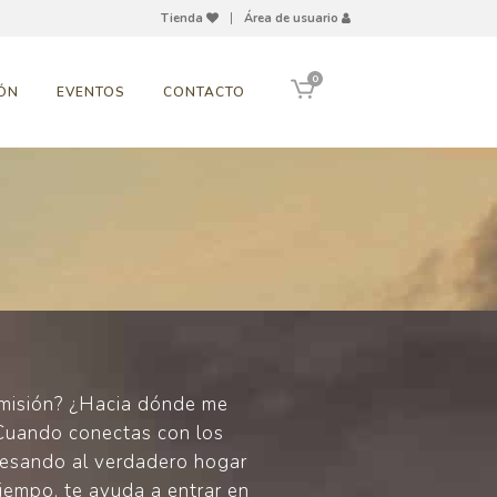
Tienda
|
Área de usuario
0
ÓN
EVENTOS
CONTACTO
 misión? ¿Hacia dónde me
 Cuando conectas con los
gresando al verdadero hogar
tiempo, te ayuda a entrar en