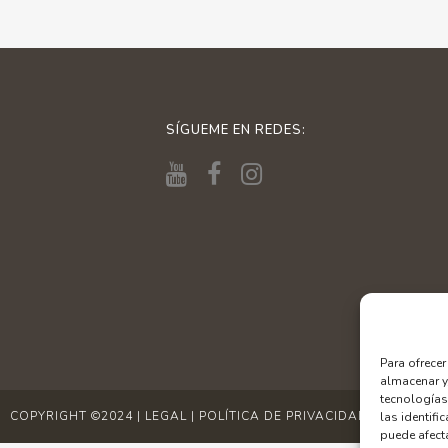
SÍGUEME EN REDES:
Para ofrece
almacenar y
tecnologías
COPYRIGHT ©2024
|
LEGAL
|
POLÍTICA DE PRIVACIDAD
|
COOKIES
las identifi
puede afecta