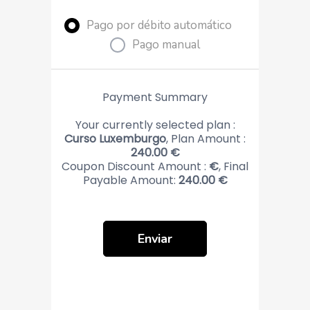
Pago por débito automático
Pago manual
Payment Summary
Your currently selected plan :
Curso Luxemburgo
, Plan Amount :
240.00
€
Coupon Discount Amount :
€
, Final
Payable Amount:
240.00
€
Enviar