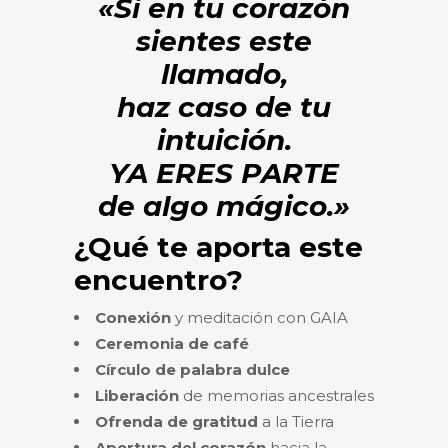
«Si en tu corazón
sientes este
llamado,
haz caso de tu
intuición.
YA ERES PARTE
de algo mágico.»
¿Qué te aporta este
encuentro?
Conexión
y meditación con GAIA
Ceremonia de café
Círculo de palabra dulce
Liberación
de memorias ancestrales
Ofrenda de gratitud
a la Tierra
Apertura del corazón
hacia la