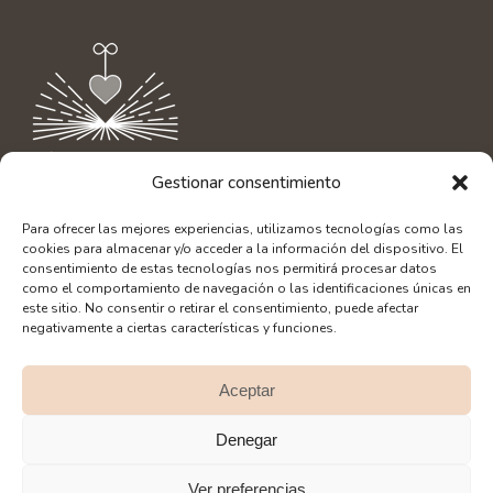
Gestionar consentimiento
Contacto
|
info@aliciaamor.org
Para ofrecer las mejores experiencias, utilizamos tecnologías como las
Diseño Web: SerLibreMente
cookies para almacenar y/o acceder a la información del dispositivo. El
Fotografía: Alberto Bacete
consentimiento de estas tecnologías nos permitirá procesar datos
como el comportamiento de navegación o las identificaciones únicas en
este sitio. No consentir o retirar el consentimiento, puede afectar
negativamente a ciertas características y funciones.
Aceptar
SÍGUEME EN REDES:
Denegar
Ver preferencias