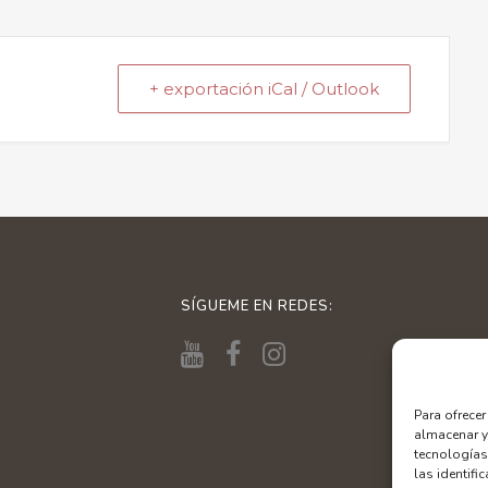
+ exportación iCal / Outlook
SÍGUEME EN REDES:
Para ofrece
almacenar y
tecnologías
las identifi