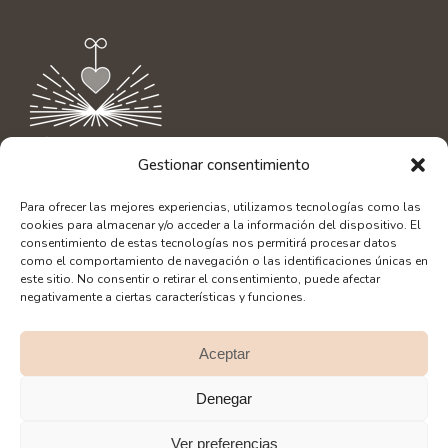
Gestionar consentimiento
Contacto
|
info@aliciaamor.org
Para ofrecer las mejores experiencias, utilizamos tecnologías como las
Diseño Web: SerLibreMente
cookies para almacenar y/o acceder a la información del dispositivo. El
Fotografía: Alberto Bacete
consentimiento de estas tecnologías nos permitirá procesar datos
como el comportamiento de navegación o las identificaciones únicas en
este sitio. No consentir o retirar el consentimiento, puede afectar
negativamente a ciertas características y funciones.
Aceptar
SÍGUEME EN REDES:
Denegar
Ver preferencias