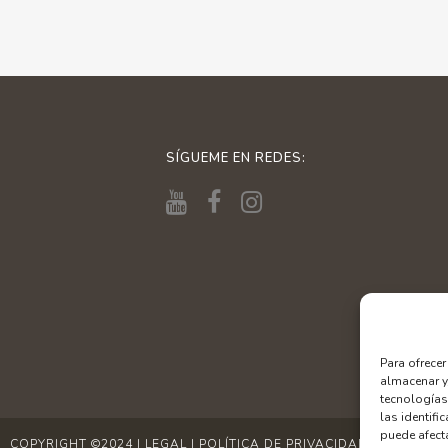
SÍGUEME EN REDES:
Para ofrece
almacenar y
tecnologías
las identifi
puede afecta
COPYRIGHT ©2024
|
LEGAL
|
POLÍTICA DE PRIVACIDAD
|
COOKIES