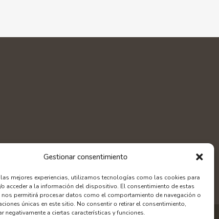
Gestionar consentimiento
r las mejores experiencias, utilizamos tecnologías como las cookies para
/o acceder a la información del dispositivo. El consentimiento de estas
 nos permitirá procesar datos como el comportamiento de navegación o
caciones únicas en este sitio. No consentir o retirar el consentimiento,
r negativamente a ciertas características y funciones.