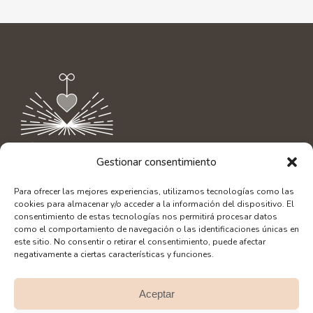
Gestionar consentimiento
Contacto
|
info@aliciaamor.org
Para ofrecer las mejores experiencias, utilizamos tecnologías como las
Diseño Web: SerLibreMente
cookies para almacenar y/o acceder a la información del dispositivo. El
Fotografía: Alberto Bacete
consentimiento de estas tecnologías nos permitirá procesar datos
como el comportamiento de navegación o las identificaciones únicas en
este sitio. No consentir o retirar el consentimiento, puede afectar
negativamente a ciertas características y funciones.
Aceptar
SÍGUEME EN REDES: